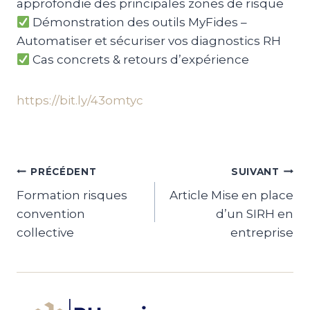
approfondie des principales zones de risque
Démonstration des outils MyFides –
Automatiser et sécuriser vos diagnostics RH
Cas concrets & retours d’expérience
https://bit.ly/43omtyc
Navigation
PRÉCÉDENT
SUIVANT
Formation risques
Article Mise en place
de
convention
d’un SIRH en
l’article
collective
entreprise